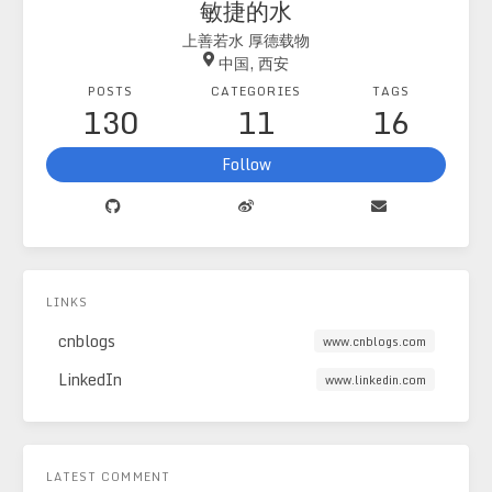
敏捷的水
上善若水 厚德载物
中国, 西安
POSTS
CATEGORIES
TAGS
130
11
16
Follow
LINKS
cnblogs
www.cnblogs.com
LinkedIn
www.linkedin.com
LATEST COMMENT