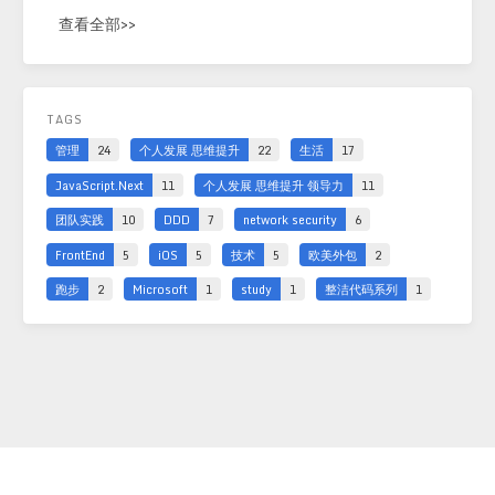
查看全部>>
TAGS
管理
24
个人发展 思维提升
22
生活
17
JavaScript.Next
11
个人发展 思维提升 领导力
11
团队实践
10
DDD
7
network security
6
FrontEnd
5
iOS
5
技术
5
欧美外包
2
跑步
2
Microsoft
1
study
1
整洁代码系列
1