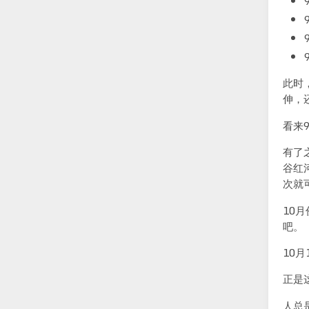
此时
伸，
看来
有了
谷红
次就
10
吧。
10月
正是
人总