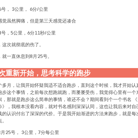
6号， 3公里， 6分/公里
感觉虽然脚痛，但是第三天感觉还凑合
8号，5公里，6分11秒/公里
，这次就彻底的伤了。
，就一直休息到8月25号。
次重新开始，思考科学的跑步
个多月，让我开始怀疑我适不适合跑步，直到这个时候，我才开始认
跑步这个事情，之前每次想跑就跑，而屡屡受伤，我觉得心里有一个
祟，那就是跑步这么简单的事情，谁还不会？期间看到个一个书名 《
步》，我根本没看内容，就对书名感到深深认同，这也让我后来对自
浅的认识付出了深深的代价。于是我开始渐进的方法来跑步，就是每
点。
8月25号， 3公里，7分每公里