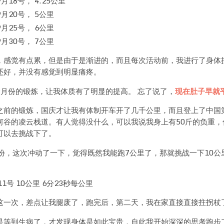
9月18号， 4.25公里
9月20号， 5公里
9月25号， 6公里
9月30号， 7公里
，感觉有点累，但是由于是渐进的，而且每次活动前，我进行了身体
还好，并没有感觉到明显痛疼。
9月份的锻炼，让我体质有了明显的提高。 忘了说了，
现在肚子早就
之前的锻炼，国庆才让我有体制开车开了几千公里，而且登上了中国
河谷的凌云栈道。有人觉得没什么，可以我说我身上有50斤的负重，
可以去挑战下了。
月份，这次冲动了一下，觉得既然我能跑7公里了，那就挑战一下10公
11号 10公里 6分23秒每公里
这一次，差点让我腿废了，跑完后，第二天，我在家直接直接拄拐杖
是等到生病了，才发现身体是如此宝贵，自此我开始深深的思考跑步