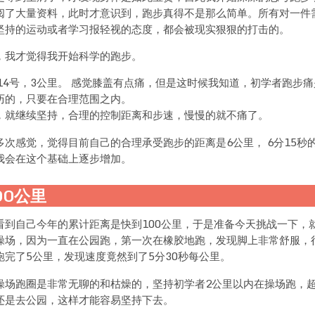
阅了大量资料，此时才意识到，跑步真得不是那么简单。所有对一件
坚持的运动或者学习报轻视的态度，都会被现实狠狠的打击的。
，我才觉得我开始科学的跑步。
月14号，3公里。 感觉膝盖有点痛，但是这时候我知道，初学者跑步
历的，只要在合理范围之内。
，就继续坚持，合理的控制距离和步速，慢慢的就不痛了。
多次感觉，觉得目前自己的合理承受跑步的距离是6公里， 6分15秒
我会在这个基础上逐步增加。
00公里
看到自己今年的累计距离是快到100公里，于是准备今天挑战一下，
操场，因为一直在公园跑，第一次在橡胶地跑，发现脚上非常舒服，
跑完了5公里，发现速度竟然到了5分30秒每公里。
操场跑圈是非常无聊的和枯燥的，坚持初学者2公里以内在操场跑，超
还是去公园，这样才能容易坚持下去。