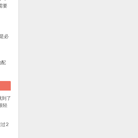
需要
痛是必
的配
就到了
很轻
过2