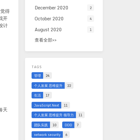
December 2020
2
，觉得
我开
October 2020
4
按计
August 2020
1
查看全部>>
TAGS
管理
24
个人发展 思维提升
22
生活
17
JavaScript.Next
11
每天
个人发展 思维提升 领导力
11
团队实践
10
DDD
7
network security
6