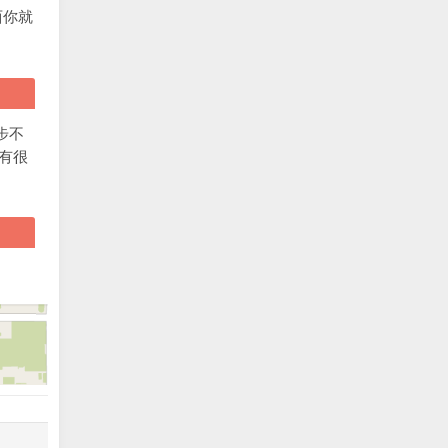
西你就
步不
有很