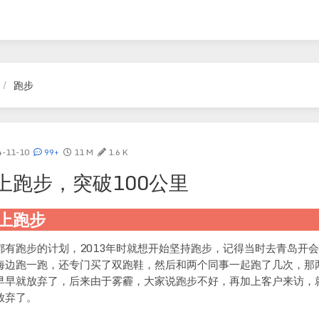
跑步
4-11-10
99+
11 M
1.6 K
上跑步，突破100公里
上跑步
都有跑步的计划，2013年时就想开始坚持跑步，记得当时去青岛开
海边跑一跑，还专门买了双跑鞋，然后和两个同事一起跑了几次，那
早早就放弃了，后来由于雾霾，大家说跑步不好，再加上客户来访，
放弃了。