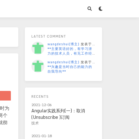
LATEST COMMENT
wangdeshui[博主]
发表于
67月前
**主要英语好的，有学习潜
力的技术人员，有无工作经
验不重...
wangdeshui[博主]
发表于
67月前
**兴趣是当时自己的能力的
自我导向**
RECENTS
2021-12-06
会时为
Angular实践系列(一)：取消
两个
(Unsubscribe )订阅
就彻
技术
2021-01-18