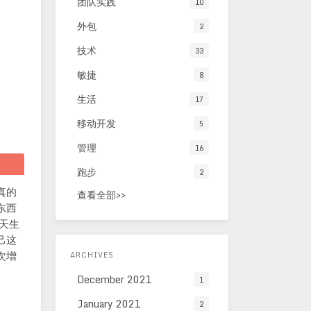
团队实践
10
外包
2
技术
33
敏捷
8
生活
17
移动开发
5
管理
16
跑步
2
真的
查看全部>>
东西
天生
己这
次增
ARCHIVES
December 2021
1
January 2021
2