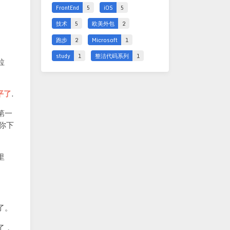
FrontEnd
5
iOS
5
技术
5
欧美外包
2
跑步
2
Microsoft
1
study
1
整洁代码系列
1
拉
平了
.
第一
你下
里
了。
了，