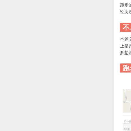
跑步
经历
不
本篇
止是
多想
跑