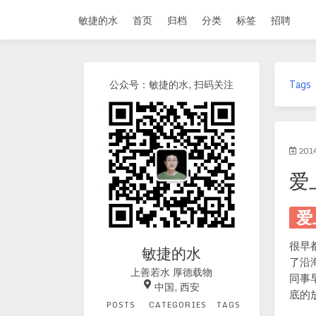
敏捷的水
首页
归档
分类
标签
招聘
公众号：敏捷的水, 扫码关注
Tags
201
爱
爱
很早
敏捷的水
了沿
上善若水 厚德载物
同事
中国, 西安
底的
POSTS
CATEGORIES
TAGS