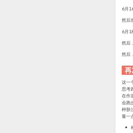
6月1
然后
6月1
然后
然后
再
这一
思考
在作
会跑
种肤
量一