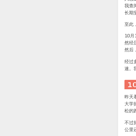
我查
长期
至此
10
然经
然后
经过
速。
1
昨天
大学
松的
不过
公里