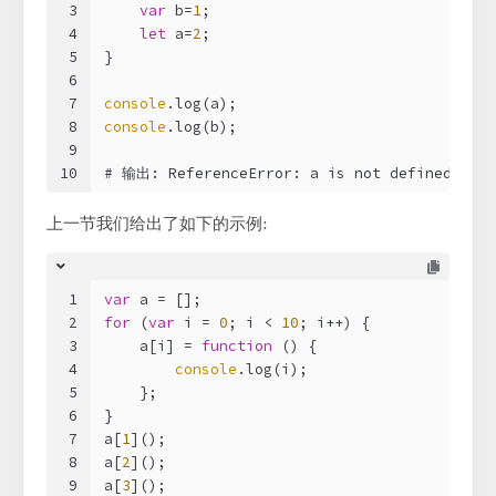
3
var
 b=
1
;
4
let
 a=
2
;
5
}
6
7
console
.log(a);
8
console
.log(b);
9
10
# 输出: ReferenceError: a is not defined
上一节我们给出了如下的示例:
1
var
 a = [];
2
for
 (
var
 i = 
0
; i < 
10
; i++) {
3
    a[i] = 
function
 (
) 
{
4
console
.log(i);
5
    };
6
}
7
a[
1
]();
8
a[
2
]();
9
a[
3
]();