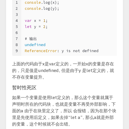
1
console
.log(x);
2
console
.log(y);
3
4
var
 x = 
1
;
5
let
 y = 
2
;
6
7
# 输出
8
undefined
9
ReferenceError
: y is not defined
上面的代码由于x是var定义的，一开始x的变量是存在
的，只是值是undefined, 但是由于y 是let定义的，就
不存在变量提升。
暂时性死区
如果一个变量是使用let定义的，那么这个变量就属于
声明时所在的代码块，也就是变量不再受外部影响，下
面的a 由于在块里定义了，所以 会报错，因为在那个块
里是先使用后定义，如果去掉“let a”, 那么a就是外部
的变量，这个时候就不会出错。