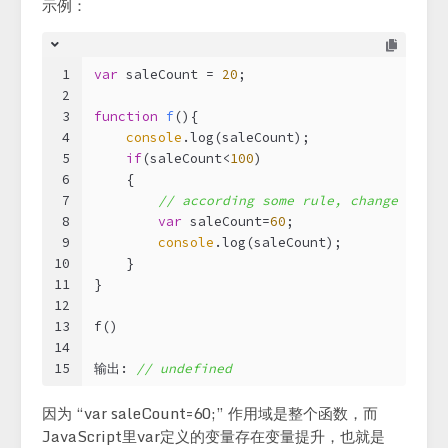
示例：
1
var
 saleCount = 
20
;
2
3
function
f
(
)
{    
4
console
.log(saleCount);
5
if
(saleCount<
100
)
6
    {   
7
// according some rule, change it to
8
var
 saleCount=
60
;
9
console
.log(saleCount);
10
    }    
11
}
12
13
f() 
14
15
输出: 
// undefined
因为 “var saleCount=60;” 作用域是整个函数，而
JavaScript里var定义的变量存在变量提升，也就是