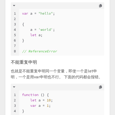
1
var
 a = 
"hello"
;
2
3
{
4
    a = 
'world'
; 
5
let
 a;
6
}
7
8
// ReferenceError
不能重复申明
也就是不能重复申明同一个变量，即使一个是let申
明，一个是用var申明也不行。 下面的代码都会报错。
1
function
 (
) 
{
2
let
 a = 
10
;
3
var
 a = 
1
;
4
}