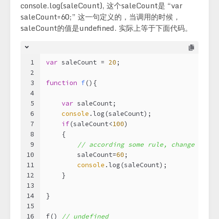
console.log(saleCount), 这个saleCount是 “var
saleCount=60;” 这一句定义的，当调用的时候，
saleCount的值是undefined. 实际上等于下面代码。
1
var
 saleCount = 
20
;
2
3
function
f
(
)
{ 
4
5
var
 saleCount;   
6
console
.log(saleCount);
7
if
(saleCount<
100
)
8
    {   
9
// according some rule, change it to
10
        saleCount=
60
;
11
console
.log(saleCount);
12
    }
13
14
}
15
16
f() 
// undefined  