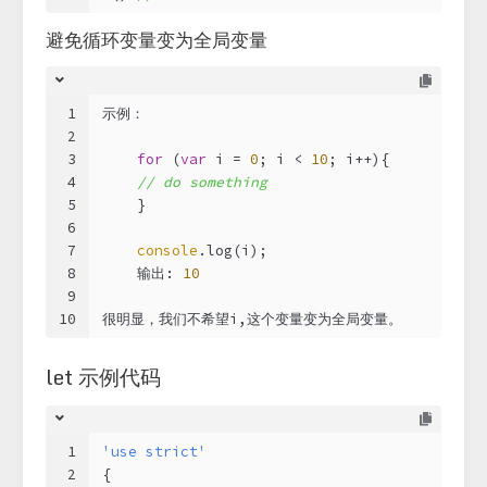
避免循环变量变为全局变量
1
示例：
2
3
for
 (
var
 i = 
0
; i < 
10
; i++){
4
// do something
5
    }
6
7
console
.log(i);
8
    输出: 
10
9
10
很明显，我们不希望i,这个变量变为全局变量。    
let 示例代码
1
'use strict'
2
{