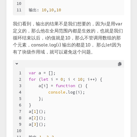
10
11
输出: 
10
,
10
,
10
我们看到，输出的结果不是我们想要的，因为i是用var
定义的，那么他在全局范围内都是生效的，也就是我们
循环结束以后，i的值就是10，那么不管调用数组的那
个元素，console.log(i) 输出的都是10， 那么let因为
有了块级作用域，就可以避免这个问题。
1
var
 a = [];
2
for
 (
let
 i = 
0
; i < 
10
; i++) {
3
    a[i] = 
function
 (
) 
{
4
console
.log(i);
5
    };
6
}
7
a[
1
]();
8
a[
2
]();
9
a[
3
]();
10